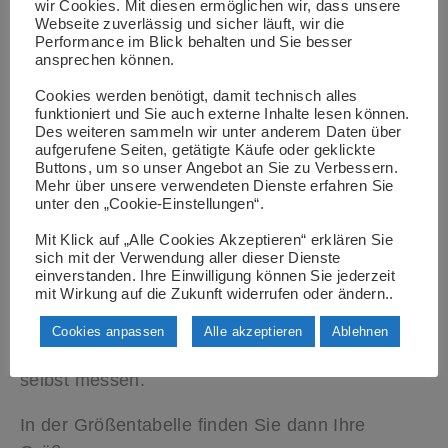
wir Cookies. Mit diesen ermöglichen wir, dass unsere
Webseite zuverlässig und sicher läuft, wir die
Performance im Blick behalten und Sie besser
ansprechen können.
Finden Sie die perfekte Passform
Cookies werden benötigt, damit technisch alles
Verwenden Sie bitte ein Maßband, um
funktioniert und Sie auch externe Inhalte lesen können.
sicherzustellen, dass Sie die richtige Größe
Des weiteren sammeln wir unter anderem Daten über
aufgerufene Seiten, getätigte Käufe oder geklickte
bestellen.
Buttons, um so unser Angebot an Sie zu Verbessern.
Mehr über unsere verwendeten Dienste erfahren Sie
Wenn Sie Ihre Maße nehmen, tragen Sie bitte
unter den „Cookie-Einstellungen“.
wenig oder keine Bekleidung.
Mit Klick auf „Alle Cookies Akzeptieren“ erklären Sie
sich mit der Verwendung aller dieser Dienste
einverstanden. Ihre Einwilligung können Sie jederzeit
mit Wirkung auf die Zukunft widerrufen oder ändern..
Passformen
Cookies anpassen
Alle akzeptieren
Ablehnen
Finden Sie die beste Passform, indem Sie sich
selbst messen.
In der Größentabelle finden Sie dann Ihre