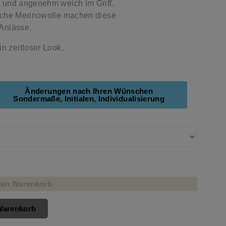
l und angenehm weich im Griff.
eiche Merinowolle machen diese
 Anlässe.
n zeitloser Look,
Änderungen nach Ihren Wünschen
Sondermaße, Initialen, Individualisierung
den Warenkorb
Warenkorb