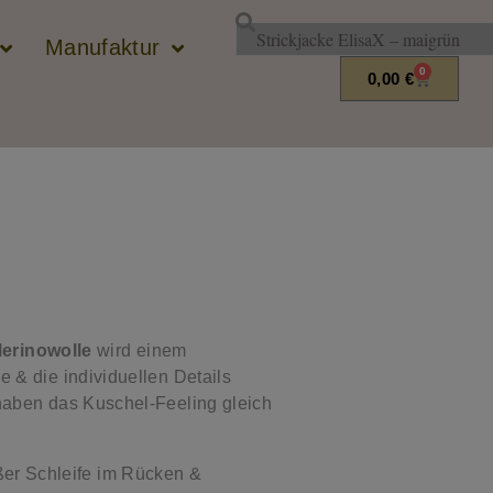
Manufaktur
0
0,00
€
Merinowolle
wird einem
& die individuellen Details
aben das Kuschel-Feeling gleich
süßer Schleife im Rücken &