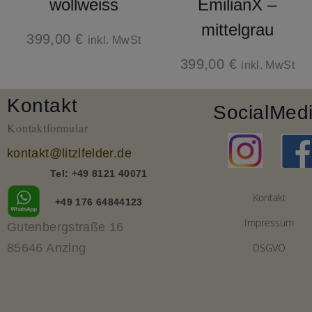
wollweiss
EmilianX –
mittelgrau
399,00
€
inkl. MwSt
399,00
€
inkl. MwSt
Kontakt
Social
Med
Kontaktformular
kontakt@litzlfelder.de
Tel: +49 8121 40071
Kontakt
+49 176 64844123
Impressum
Gutenbergstraße 16
85646 Anzing
DSGVO