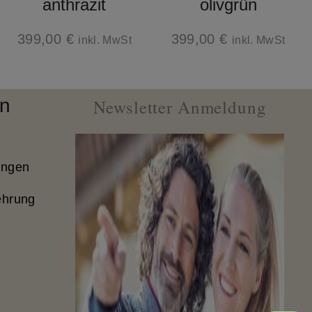
anthrazit
olivgrün
399,00
€
399,00
€
inkl. MwSt
inkl. MwSt
on
Newsletter Anmeldung
ungen
ehrung