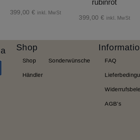
rubinrot
399,00
€
inkl. MwSt
399,00
€
inkl. MwSt
Shop
Informati
ia
Shop
Sonderwünsche
FAQ
Händler
Lieferbeding
Widerrufsbel
AGB’s